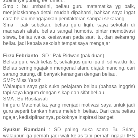
suaminya pulang ke rumah..
Smp : bu umbarini, beliau guru matematika yg baik,
menjelaskannya detail mudah dipahami, bahkan saya ingat
cara beliau mengajarkan pemfaktoran sampai sekarang
Sma : pak subekan, beliau guru fiqih, saya sekolah di
madrasah aliah, beliau sangat humoris, pinter memotivasi
siswa, beliau waka kesiswaan pada saat itu, dan sekarang
beliau jadi kepala sekolah tempat saya mengajar
Firza Febrianto
: SD : Pak Ridwan (pak duan)
Beliau guru wali kelas 5, sekaligus guru ipa di sd waktu itu.
Beliau sering ngajakin mengenal alam, diajak mancing, cari
sarang burung, dll banyak kenangan dengan beliau.
SMP: Miss Yarsih
Walaupun saya gak suka pelajaran beliau (bahasa inggris)
tapi saya kagum dengan sikap dan sifat beliau.
SMA : Bu Rosilawati
Ini guru Matematika, yang menjadi motivasi saya untuk jadi
guru seperti bahkan harus melebihi beliau. Dari cara beliau
ngajar, kedisiplinannya, pokoknya inspirasi banget.
Syukur Ramdani
:
SD paling suka sama Bu Sriati,
walaupun ga pernah jadi wali kelas tapi pernah ngajar IPS