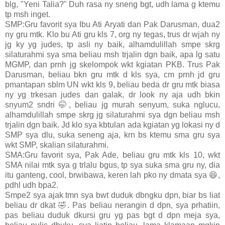
blg, "Yeni Talia?" Duh rasa ny sneng bgt, udh lama g ktemu
tp msh inget.
SMP:Gru favorit sya Ibu Ati Aryati dan Pak Darusman, dua2
ny gru mtk. Klo bu Ati gru kls 7, org ny tegas, trus dr wjah ny
jg ky yg judes, tp asli ny baik, alhamdulillah smpe skrg
silaturahmi sya sma beliau msh trjalin dgn baik, apa lg satu
MGMP, dan prnh jg skelompok wkt kgiatan PKB. Trus Pak
Darusman, beliau bkn gru mtk d kls sya, cm prnh jd gru
pmantapan sblm UN wkt kls 9, beliau beda dr gru mtk biasa
ny yg trkesan judes dan galak, dr look ny aja udh bkin
snyum2 sndri 🤭, beliau jg murah senyum, suka nglucu,
alhamdulillah smpe skrg jg silaturahmi sya dgn beliau msh
trjalin dgn baik. Jd klo sya kbtulan ada kgiatan yg lokasi ny d
SMP sya dlu, suka seneng aja, krn bs ktemu sma gru sya
wkt SMP, skalian silaturahmi.
SMA:Gru favorit sya, Pak Ade, beliau gru mtk kls 10, wkt
SMA nilai mtk sya g trlalu bgus, tp sya suka sma gru ny, dia
itu ganteng, cool, brwibawa, keren lah pko ny dmata sya 😆,
pdhl udh bpa2.
Smpe2 sya ajak tmn sya bwt duduk dbngku dpn, biar bs liat
beliau dr dkat 🤣. Pas beliau nerangin d dpn, sya prhatiin,
pas beliau duduk dkursi gru yg pas bgt d dpn meja sya,