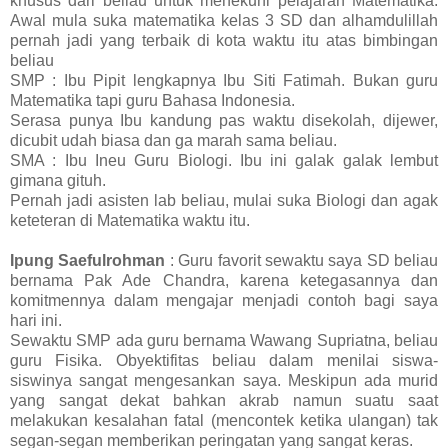
khusus dari beliau untuk menekuni pelajaran Matematika.
Awal mula suka matematika kelas 3 SD dan alhamdulillah
pernah jadi yang terbaik di kota waktu itu atas bimbingan
beliau
SMP : Ibu Pipit lengkapnya Ibu Siti Fatimah. Bukan guru
Matematika tapi guru Bahasa Indonesia.
Serasa punya Ibu kandung pas waktu disekolah, dijewer,
dicubit udah biasa dan ga marah sama beliau.
SMA : Ibu Ineu Guru Biologi. Ibu ini galak galak lembut
gimana gituh.
Pernah jadi asisten lab beliau, mulai suka Biologi dan agak
keteteran di Matematika waktu itu.
Ipung Saefulrohman
: Guru favorit sewaktu saya SD beliau
bernama Pak Ade Chandra, karena ketegasannya dan
komitmennya dalam mengajar menjadi contoh bagi saya
hari ini.
Sewaktu SMP ada guru bernama Wawang Supriatna, beliau
guru Fisika. Obyektifitas beliau dalam menilai siswa-
siswinya sangat mengesankan saya. Meskipun ada murid
yang sangat dekat bahkan akrab namun suatu saat
melakukan kesalahan fatal (mencontek ketika ulangan) tak
segan-segan memberikan peringatan yang sangat keras.