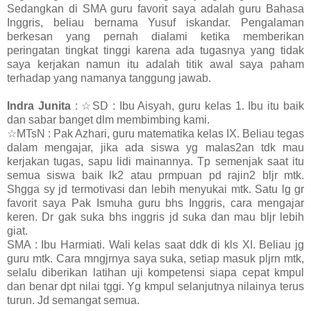
Sedangkan di SMA guru favorit saya adalah guru Bahasa
Inggris, beliau bernama Yusuf iskandar. Pengalaman
berkesan yang pernah dialami ketika memberikan
peringatan tingkat tinggi karena ada tugasnya yang tidak
saya kerjakan namun itu adalah titik awal saya paham
terhadap yang namanya tanggung jawab.
Indra Junita
: ☆SD : Ibu Aisyah, guru kelas 1. Ibu itu baik
dan sabar banget dlm membimbing kami.
☆MTsN : Pak Azhari, guru matematika kelas IX. Beliau tegas
dalam mengajar, jika ada siswa yg malas2an tdk mau
kerjakan tugas, sapu lidi mainannya. Tp semenjak saat itu
semua siswa baik lk2 atau prmpuan pd rajin2 bljr mtk.
Shgga sy jd termotivasi dan lebih menyukai mtk. Satu lg gr
favorit saya Pak Ismuha guru bhs Inggris, cara mengajar
keren. Dr gak suka bhs inggris jd suka dan mau bljr lebih
giat.
SMA : Ibu Harmiati. Wali kelas saat ddk di kls XI. Beliau jg
guru mtk. Cara mngjrnya saya suka, setiap masuk pljrn mtk,
selalu diberikan latihan uji kompetensi siapa cepat kmpul
dan benar dpt nilai tggi. Yg kmpul selanjutnya nilainya terus
turun. Jd semangat semua.