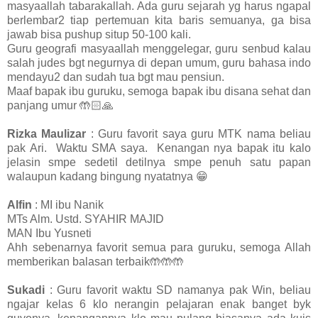
masyaallah tabarakallah. Ada guru sejarah yg harus ngapal
berlembar2 tiap pertemuan kita baris semuanya, ga bisa
jawab bisa pushup situp 50-100 kali.
Guru geografi masyaallah menggelegar, guru senbud kalau
salah judes bgt negurnya di depan umum, guru bahasa indo
mendayu2 dan sudah tua bgt mau pensiun.
Maaf bapak ibu guruku, semoga bapak ibu disana sehat dan
panjang umur 🤲🏻🙏
Rizka Maulizar
: Guru favorit saya guru MTK nama beliau
pak Ari. Waktu SMA saya. Kenangan nya bapak itu kalo
jelasin smpe sedetil detilnya smpe penuh satu papan
walaupun kadang bingung nyatatnya 😁
Alfin
: MI ibu Nanik
MTs Alm. Ustd. SYAHIR MAJID
MAN Ibu Yusneti
Ahh sebenarnya favorit semua para guruku, semoga Allah
memberikan balasan terbaik🤲🤲🤲
Sukadi
: Guru favorit waktu SD namanya pak Win, beliau
ngajar kelas 6 klo nerangin pelajaran enak banget byk