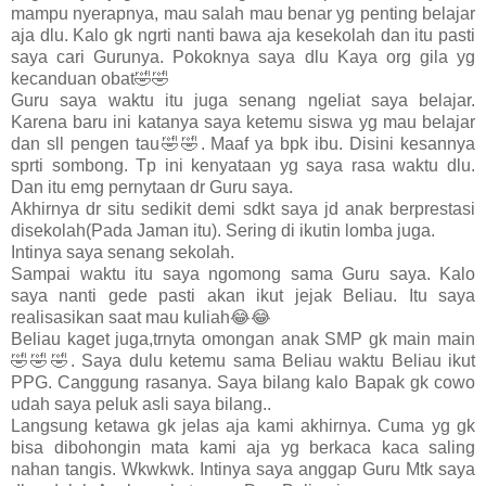
mampu nyerapnya, mau salah mau benar yg penting belajar
aja dlu. Kalo gk ngrti nanti bawa aja kesekolah dan itu pasti
saya cari Gurunya. Pokoknya saya dlu Kaya org gila yg
kecanduan obat🤣🤣
Guru saya waktu itu juga senang ngeliat saya belajar.
Karena baru ini katanya saya ketemu siswa yg mau belajar
dan sll pengen tau🤣🤣. Maaf ya bpk ibu. Disini kesannya
sprti sombong. Tp ini kenyataan yg saya rasa waktu dlu.
Dan itu emg pernytaan dr Guru saya.
Akhirnya dr situ sedikit demi sdkt saya jd anak berprestasi
disekolah(Pada Jaman itu). Sering di ikutin lomba juga.
Intinya saya senang sekolah.
Sampai waktu itu saya ngomong sama Guru saya. Kalo
saya nanti gede pasti akan ikut jejak Beliau. Itu saya
realisasikan saat mau kuliah😂😂
Beliau kaget juga,trnyta omongan anak SMP gk main main
🤣🤣🤣. Saya dulu ketemu sama Beliau waktu Beliau ikut
PPG. Canggung rasanya. Saya bilang kalo Bapak gk cowo
udah saya peluk asli saya bilang..
Langsung ketawa gk jelas aja kami akhirnya. Cuma yg gk
bisa dibohongin mata kami aja yg berkaca kaca saling
nahan tangis. Wkwkwk. Intinya saya anggap Guru Mtk saya