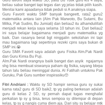
Guru favorit saya waktu SD, yaitu Bu Tutik guru kls 4 saya,
beliau sabar banget tapi tegas dan yg jelas tidak pilih kasih.
Menilai kami apaadanya tidak peduli si A anaknya siapa.
Guru Favorit waktu SMP banyak bangeett, rata2 guru2
matematika antara lain (Alm Pak Marwoto, Bu Sutarni, Bu
Milka, Pak Sudiro, Bu Jumiati) dan beliau2 itu alhamdulillah
menjadi rekan kerja saya selama 10 tahun ini. Dari beliau2
ini saya belajar bagaimana menjadi guru matematika yg
baik. Dan rasanya berat bgt ninggalin sekolahan ini tapi
mau bagaimana lagi sepertinya rezeki cpns saya bukan di
SMP ini.😭
Guru SMA Favorit saya adalah guru Fisika Alm.Pak Nardi
dan Guru Kimia Bu Puji.
Alm.Pak Nardi orangnya baiik banget dan asyik ngajarnya
shg bisa membuat siswanya paham dg fisika, sayang bbrpa
tahun lalu beliau meninggal dunia. Al Fatihah untukmu Pak
Guruku, Pak Guru sumber inspirasiku🥺
Fitri Andriani :
Waktu sy SD hampir semua guru sy sukai
karna rata2 guru di SD baik2, tp yg paling berkesan adalah
guru di kelas 2 SD, sy pernah dapat tugas menghafal
perkalian tp sy g bisa, terus sempoa sy dilempar di depan
kelas, tp sy g nangis cuma diem aja. Dari situ sy belajar mtk