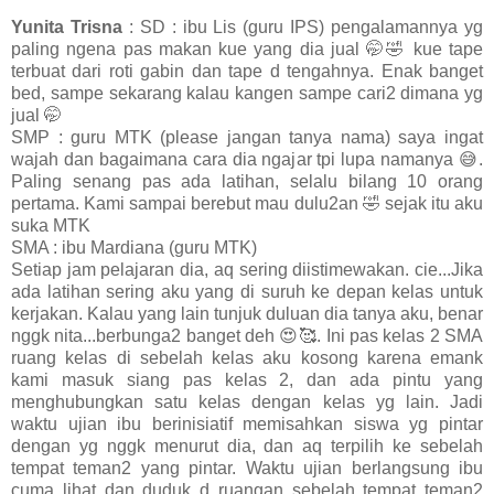
Yunita Trisna
: SD : ibu Lis (guru IPS) pengalamannya yg
paling ngena pas makan kue yang dia jual 🤭🤣 kue tape
terbuat dari roti gabin dan tape d tengahnya. Enak banget
bed, sampe sekarang kalau kangen sampe cari2 dimana yg
jual 🤭
SMP : guru MTK (please jangan tanya nama) saya ingat
wajah dan bagaimana cara dia ngajar tpi lupa namanya 😅.
Paling senang pas ada latihan, selalu bilang 10 orang
pertama. Kami sampai berebut mau dulu2an 🤣 sejak itu aku
suka MTK
SMA : ibu Mardiana (guru MTK)
Setiap jam pelajaran dia, aq sering diistimewakan. cie...Jika
ada latihan sering aku yang di suruh ke depan kelas untuk
kerjakan. Kalau yang lain tunjuk duluan dia tanya aku, benar
nggk nita...berbunga2 banget deh 😍🥰. Ini pas kelas 2 SMA
ruang kelas di sebelah kelas aku kosong karena emank
kami masuk siang pas kelas 2, dan ada pintu yang
menghubungkan satu kelas dengan kelas yg lain. Jadi
waktu ujian ibu berinisiatif memisahkan siswa yg pintar
dengan yg nggk menurut dia, dan aq terpilih ke sebelah
tempat teman2 yang pintar. Waktu ujian berlangsung ibu
cuma lihat dan duduk d ruangan sebelah tempat teman2