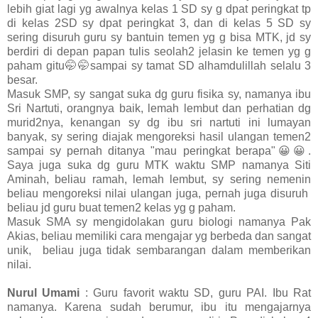
lebih giat lagi yg awalnya kelas 1 SD sy g dpat peringkat tp
di kelas 2SD sy dpat peringkat 3, dan di kelas 5 SD sy
sering disuruh guru sy bantuin temen yg g bisa MTK, jd sy
berdiri di depan papan tulis seolah2 jelasin ke temen yg g
paham gitu🤭🤭sampai sy tamat SD alhamdulillah selalu 3
besar.
Masuk SMP, sy sangat suka dg guru fisika sy, namanya ibu
Sri Nartuti, orangnya baik, lemah lembut dan perhatian dg
murid2nya, kenangan sy dg ibu sri nartuti ini lumayan
banyak, sy sering diajak mengoreksi hasil ulangan temen2
sampai sy pernah ditanya "mau peringkat berapa"😀😀.
Saya juga suka dg guru MTK waktu SMP namanya Siti
Aminah, beliau ramah, lemah lembut, sy sering nemenin
beliau mengoreksi nilai ulangan juga, pernah juga disuruh
beliau jd guru buat temen2 kelas yg g paham.
Masuk SMA sy mengidolakan guru biologi namanya Pak
Akias, beliau memiliki cara mengajar yg berbeda dan sangat
unik, beliau juga tidak sembarangan dalam memberikan
nilai.
Nurul Umami
: Guru favorit waktu SD, guru PAI. Ibu Rat
namanya. Karena sudah berumur, ibu itu mengajarnya