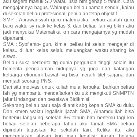
aku segera masuk SD walau usia blm genap 5 tahun. Cara
mengajar nya bagus. Walaupun beliau paman sendiri, kalau
di sekolah beliau profesional, penilaian tetap objektif..
SMP : Abrawansyah guru matematika, beliau adalah guru
baru waktu sy naik ke kelas 3, dan beliau lah yg bikin aku
jadi menyukai Matematika krn cara mengajarnya yg mudah
dipahami..
SMA : Syofianto- guru kimia, beliau ini selain mengajar di
kelas.. di luar kelas selalu meluangkan waktu sharing ke
siswa.
Beliau suka bercerita ttg dunia perguruan tinggi, selain itu
bercerita pengalaman hidupnya yg juga dari kalangan
keluarga ekonomi bawah yg bisa meraih titel sarjana dan
menjadi seorang PNS.
Dari situ motivasi untuk kuliah mulai terbuka.. bahkan beliau
lah yg membantu mendaftarkan ku utk mengikuti SNMPTN
jalur Undangan dan beasiswa Bidikmisi.
Sekarang beliau baru saja dilantik sbg kepala SMA ku dulu.
Dan kmren waktu legalisir ijazah SMA, Alhamdulilah bisa
bertemu langsung setelah 8½ tahun blm bertemu lagi krn
beliau setelah beberapa tahun aku tamat SMA beliau
dipindah tugaskan ke sekolah lain. Ketika itu, aku
menceritakan alasan knp mau legalisir ijazah, betapa