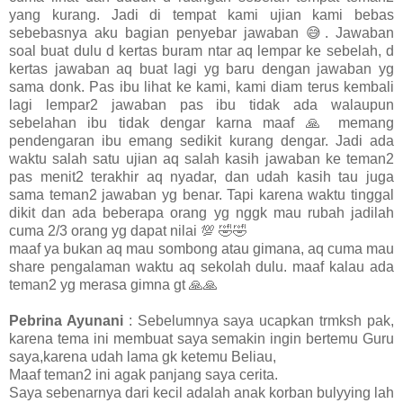
yang kurang. Jadi di tempat kami ujian kami bebas
sebebasnya aku bagian penyebar jawaban 😅. Jawaban
soal buat dulu d kertas buram ntar aq lempar ke sebelah, d
kertas jawaban aq buat lagi yg baru dengan jawaban yg
sama donk. Pas ibu lihat ke kami, kami diam terus kembali
lagi lempar2 jawaban pas ibu tidak ada walaupun
sebelahan ibu tidak dengar karna maaf 🙏 memang
pendengaran ibu emang sedikit kurang dengar. Jadi ada
waktu salah satu ujian aq salah kasih jawaban ke teman2
pas menit2 terakhir aq nyadar, dan udah kasih tau juga
sama teman2 jawaban yg benar. Tapi karena waktu tinggal
dikit dan ada beberapa orang yg nggk mau rubah jadilah
cuma 2/3 orang yg dapat nilai 💯 🤣🤣
maaf ya bukan aq mau sombong atau gimana, aq cuma mau
share pengalaman waktu aq sekolah dulu. maaf kalau ada
teman2 yg merasa gimna gt 🙏🙏
Pebrina Ayunani
: Sebelumnya saya ucapkan trmksh pak,
karena tema ini membuat saya semakin ingin bertemu Guru
saya,karena udah lama gk ketemu Beliau,
Maaf teman2 ini agak panjang saya cerita.
Saya sebenarnya dari kecil adalah anak korban bulyying lah