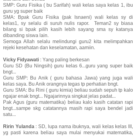
SMP: Guru Fisika ( bu Sarifah) wali kelas saya kelas 1, ibu
guru yg super baik
SMA: Bpak Guru Fisika (pak Isnaeni) wali kelas sy di
kelas1, sy selalu di suruh nulis rapor. Teman2 sy biasa
bilang si bpak pilih kasih lebih sayang sma sy katanya
dibanding siswa lain.
Semoga Allah selalu melindungi guru2 kita melimpahkan
rejeki kesehatan dan keselamatan, aamiin.
Vicky Fidyawati
: Yang paling berkesan
Guru SD (Bu Ningsih) guru kelas 6...guru yang super baik
bngt...
Guru SMP: Bu Anik ( guru bahasa Jawa) yang juga wali
kelas saya. Bu Anik orangnya tegas tp perhatian bngt.
Guru SMA: Bu Rini ( guru kimia) beliau sudah sepuh tp kalo
ngajar enak bngt... Ngajarinnya singkat jelas padat...
Pak Agus (guru matematika) beliau kalo kasih catatan rapi
bngt...sampe skg catatannya masih rapi saya bendel jadi
satu...
Ririn Yulanda
: SD, lupa nama ibuknya, wali kelas kelas III,
yg pasti karena beliau saya mulai menyukai matematika,