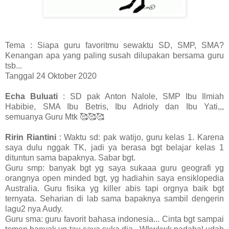
Tema : Siapa guru favoritmu sewaktu SD, SMP, SMA?
Kenangan apa yang paling susah dilupakan bersama guru
tsb...
Tanggal 24 Oktober 2020
Echa Buluati
: SD pak Anton Nalole, SMP Ibu Ilmiah
Habibie, SMA Ibu Betris, Ibu Adrioly dan Ibu Yati,,,
semuanya Guru Mtk 🥰🥰🥰
Ririn Riantini
: Waktu sd: pak watijo, guru kelas 1. Karena
saya dulu nggak TK, jadi ya berasa bgt belajar kelas 1
dituntun sama bapaknya. Sabar bgt.
Guru smp: banyak bgt yg saya sukaaa guru geografi yg
orangnya open minded bgt, yg hadiahin saya ensiklopedia
Australia. Guru fisika yg killer abis tapi orgnya baik bgt
ternyata. Seharian di lab sama bapaknya sambil dengerin
lagu2 nya Audy.
Guru sma: guru favorit bahasa indonesia... Cinta bgt sampai