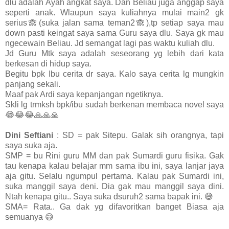
dlu adalah Ayah angkat saya. Dan Beliau juga anggap saya
seperti anak. Wlaupun saya kuliahnya mulai main2 gk
serius🙈(suka jalan sama teman2🙈),tp setiap saya mau
down pasti keingat saya sama Guru saya dlu. Saya gk mau
ngecewain Beliau. Jd semangat lagi pas waktu kuliah dlu.
Jd Guru Mtk saya adalah seseorang yg lebih dari kata
berkesan di hidup saya.
Begitu bpk Ibu cerita dr saya. Kalo saya cerita lg mungkin
panjang sekali.
Maaf pak Ardi saya kepanjangan ngetiknya.
Skli lg trmksh bpk/ibu sudah berkenan membaca novel saya
😂😂😂🙏🙏🙏
Dini Seftiani
: SD = pak Sitepu. Galak sih orangnya, tapi
saya suka aja.
SMP = bu Rini guru MM dan pak Sumardi guru fisika. Gak
tau kenapa kalau belajar mm sama ibu ini, saya lanjar jaya
aja gitu. Selalu ngumpul pertama. Kalau pak Sumardi ini,
suka manggil saya deni. Dia gak mau manggil saya dini.
Ntah kenapa gitu.. Saya suka dsuruh2 sama bapak ini. 😅
SMA= Rata.. Ga dak yg difavoritkan banget Biasa aja
semuanya 😅