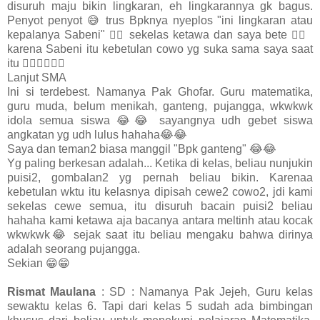
disuruh maju bikin lingkaran, eh lingkarannya gk bagus.
Penyot penyot 😅 trus Bpknya nyeplos "ini lingkaran atau
kepalanya Sabeni" 🤦‍♀️ sekelas ketawa dan saya bete 🤦‍♀️
karena Sabeni itu kebetulan cowo yg suka sama saya saat
itu 🤦‍♀️🤦‍♀️🤦‍♀️
Lanjut SMA
Ini si terdebest. Namanya Pak Ghofar. Guru matematika,
guru muda, belum menikah, ganteng, pujangga, wkwkwk
idola semua siswa 😂😂 sayangnya udh gebet siswa
angkatan yg udh lulus hahaha😂😂
Saya dan teman2 biasa manggil "Bpk ganteng" 😂😂
Yg paling berkesan adalah... Ketika di kelas, beliau nunjukin
puisi2, gombalan2 yg pernah beliau bikin. Karenaa
kebetulan wktu itu kelasnya dipisah cewe2 cowo2, jdi kami
sekelas cewe semua, itu disuruh bacain puisi2 beliau
hahaha kami ketawa aja bacanya antara meltinh atau kocak
wkwkwk😂 sejak saat itu beliau mengaku bahwa dirinya
adalah seorang pujangga.
Sekian 😁😁
Rismat Maulana
: SD : Namanya Pak Jejeh, Guru kelas
sewaktu kelas 6. Tapi dari kelas 5 sudah ada bimbingan