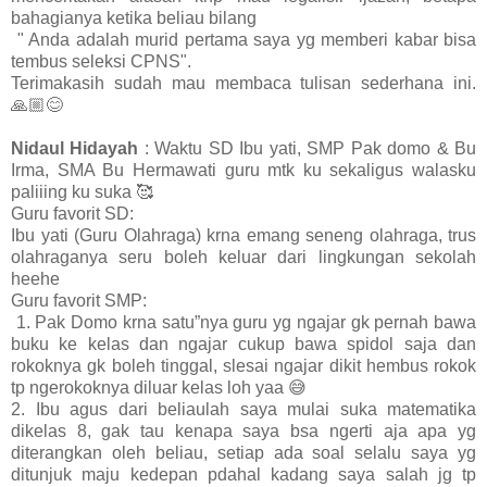
bahagianya ketika beliau bilang
" Anda adalah murid pertama saya yg memberi kabar bisa
tembus seleksi CPNS".
Terimakasih sudah mau membaca tulisan sederhana ini.
🙏🏼😊
Nidaul Hidayah
: Waktu SD Ibu yati, SMP Pak domo & Bu
Irma, SMA Bu Hermawati guru mtk ku sekaligus walasku
paliiing ku suka 🥰
Guru favorit SD:
Ibu yati (Guru Olahraga) krna emang seneng olahraga, trus
olahraganya seru boleh keluar dari lingkungan sekolah
heehe
Guru favorit SMP:
1. Pak Domo krna satu”nya guru yg ngajar gk pernah bawa
buku ke kelas dan ngajar cukup bawa spidol saja dan
rokoknya gk boleh tinggal, slesai ngajar dikit hembus rokok
tp ngerokoknya diluar kelas loh yaa 😅
2. Ibu agus dari beliaulah saya mulai suka matematika
dikelas 8, gak tau kenapa saya bsa ngerti aja apa yg
diterangkan oleh beliau, setiap ada soal selalu saya yg
ditunjuk maju kedepan pdahal kadang saya salah jg tp