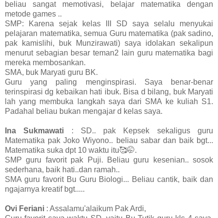
beliau sangat memotivasi, belajar matematika dengan
metode games ..
SMP: Karena sejak kelas III SD saya selalu menyukai
pelajaran matematika, semua Guru matematika (pak sadino,
pak kamislihi, buk Munzirawati) saya idolakan sekalipun
menurut sebagian besar teman2 lain guru matematika bagi
mereka membosankan.
SMA, buk Maryati guru BK.
Guru yang paling menginspirasi. Saya benar-benar
terinspirasi dg kebaikan hati ibuk. Bisa d bilang, buk Maryati
lah yang membuka langkah saya dari SMA ke kuliah S1.
Padahal beliau bukan mengajar d kelas saya.
Ina Sukmawati
: SD.. pak Kepsek sekaligus guru
Matematika pak Joko Wiyono.. beliau sabar dan baik bgt...
Matematika suka dpt 10 waktu itu🥰🤭.
SMP guru favorit pak Puji. Beliau guru kesenian.. sosok
sederhana, baik hati..dan ramah..
SMA guru favorit Bu Guru Biologi... Beliau cantik, baik dan
ngajarnya kreatif bgt.....
Ovi Feriani
: Assalamu'alaikum Pak Ardi,