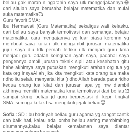
beliau gak marah n ngarahin saya utk mengerjakannya😅
dari situlah saya berusaha belajar matematika dan mulai
suka matematika🥰
Guru favorit SMA:
Ibu Hermawati (Guru Matematika) sekaligus wali kelasku,
dari beliau saya banyak termotivasi dan semangat belajar
matematika, cara mengajarnya yg luar biasa kerennn yg
membuat saya kuliah utk mengambil jurusan matematika
jujur saya dlu tdk pernah terfikir utk menjadi guru krna
menjadi guru adalah keinginan ayah saya, padahal saya
pengennya ambil jurusan teknik sipil atau kesehatan gitu
hehe akhirnya saya putuskan mengikuti arahan org tua yg
kata org insyaAllah jika kita mengikuti kata orang tua maka
ridho itu selalu menyertai kita (ridho Allah berada pada ridho
kedua orang tua kita) dan jurusan apa yg mw diambil
akhirnya memilih matematika krna termotivasi dari beliau🥰
sampai skrng beliau jd guru berprestasi di kepri tingkat
SMA, semoga kelak bsa mengikuti jejak beliau😇
Sofia
: SD : bu badriyah beliau guru agama yg sangat cantik
dan baik hati, kalau ada lomba beliau sering membimbing
dirumahnya,kalau belajar kemalaman saya diantar