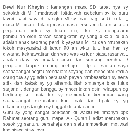
Dewi Nur Khayin
: kenangan masa SD tepat nya sy
sekolah di MI ( madrasah Ibtidaiyah )sebelum sy ke guru
favorit saat saya di bangku MI sy mau bagi sdikit crita ,,,
masa MI bisa di bilang masa masa tersuram dalam sejarah
perjalanan hidup sy tman tmn,,, krn sy mengalami
pembulian oleh teman seangkatan sy yang dikala itu dia
adalah anak seorang pemilik yayasan MI itu dan mrupakan
tokoh masyarakat di tahun 90 an wktu itu,,, hari hari sy
diwarnai kekhawatiran dan was was yg luar biasa rasanya,,,
apalah daya sy hnyalah anak dari seorang pembuat /
pengrajin krupuk emping melinjo ,,, tp dr sinilah saya
saaaaaangat begitu mendalam sayang dan mencintai kedua
orang tua sy yg sdah bersusah payah mmbesarkan sy serta
adik dan kakak sy yg alhamdulillah smuanya bisa lulus
sarjana,,, dengan bangga sy mnceritakan dsini wlaupun dg
berlinang air mata krn sy memendam kerinduan yang
saaaaaangat mendalam kpd mak dan bpak sy yg
dikampung sdangkn sy tinggal di rantauan ini...
Guru sy yang sangat berkesan di waktu MI nmanya bpk
Rahmat seorang guru mapel Al- Quran Hadist merupakan
sosok yg santun, bersahaja dan slalu mmberikan motivasi
kpd siswa siswi nya