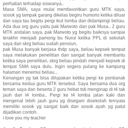
perhatian terhadap siswanya..
Masa SMA, saya mulai memfavoritkan guru MTK saya,
sosok yg tampak garang dikelas begiru humoris ketika diluar
dan saya tau begitu pergi ikut lomba dan didampingi beliau.
Ada dua org guru yaitu pak Marwoto dan pak Musa.. 2 guru
MTK andalan saya, pak Marwoto yg begitu baiknya sampai
terakhir menjadi pamong bu Nurul ketika PPL di sekolah
saya dan skrg beliau sudah pensiun,
pak Musa banyak berjasa thdp saya, beliau kepsek tempat
saya melakukan penelitian dan sangat banyak membantu
ketika saya penelitian, skrg beliau pindah menjadi kepsek di
tempat SMA saya dulu. Ingin segera pulang ke kampung
halaman menemui beliau...
Kenangan yg tak bisa dilupakan ketika pergi ke pontianak
bersama kedua guru MTK tersebut. Saya bersama dua org
teman saya dan beserta 2 guru hebat tsb menginap di t4 tak
jauh dari t4 lomba.. Pergi ke t4 lomba jalan kaki dan
mengenal lebih jauh guru yg disegani disekolah ternyata
memiliki sosok yg sangat baik dan sosok ayah yg patut
dijadikan contoh.
i love you my teacher