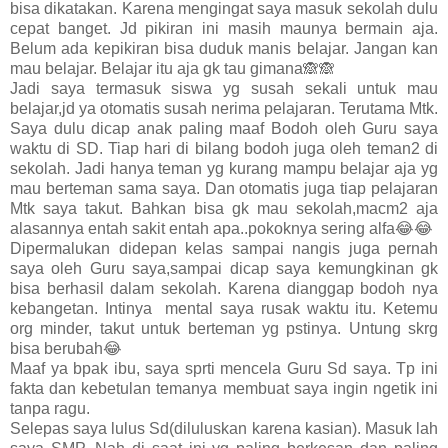
bisa dikatakan. Karena mengingat saya masuk sekolah dulu
cepat banget. Jd pikiran ini masih maunya bermain aja.
Belum ada kepikiran bisa duduk manis belajar. Jangan kan
mau belajar. Belajar itu aja gk tau gimana🙈🙈
Jadi saya termasuk siswa yg susah sekali untuk mau
belajar,jd ya otomatis susah nerima pelajaran. Terutama Mtk.
Saya dulu dicap anak paling maaf Bodoh oleh Guru saya
waktu di SD. Tiap hari di bilang bodoh juga oleh teman2 di
sekolah. Jadi hanya teman yg kurang mampu belajar aja yg
mau berteman sama saya. Dan otomatis juga tiap pelajaran
Mtk saya takut. Bahkan bisa gk mau sekolah,macm2 aja
alasannya entah sakit entah apa..pokoknya sering alfa😂😂
Dipermalukan didepan kelas sampai nangis juga pernah
saya oleh Guru saya,sampai dicap saya kemungkinan gk
bisa berhasil dalam sekolah. Karena dianggap bodoh nya
kebangetan. Intinya mental saya rusak waktu itu. Ketemu
org minder, takut untuk berteman yg pstinya. Untung skrg
bisa berubah😂
Maaf ya bpak ibu, saya sprti mencela Guru Sd saya. Tp ini
fakta dan kebetulan temanya membuat saya ingin ngetik ini
tanpa ragu.
Selepas saya lulus Sd(diluluskan karena kasian). Masuk lah