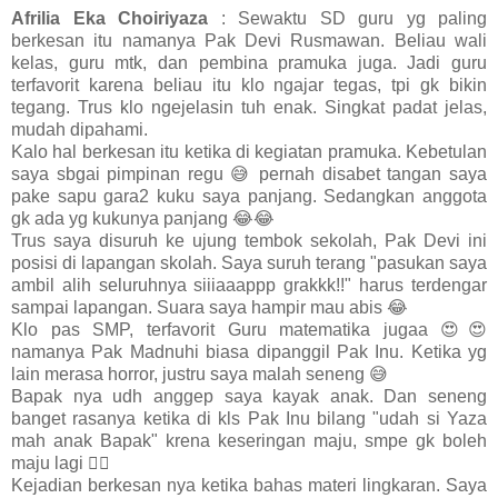
Afrilia Eka Choiriyaza
: Sewaktu SD guru yg paling
berkesan itu namanya Pak Devi Rusmawan. Beliau wali
kelas, guru mtk, dan pembina pramuka juga. Jadi guru
terfavorit karena beliau itu klo ngajar tegas, tpi gk bikin
tegang. Trus klo ngejelasin tuh enak. Singkat padat jelas,
mudah dipahami.
Kalo hal berkesan itu ketika di kegiatan pramuka. Kebetulan
saya sbgai pimpinan regu 😅 pernah disabet tangan saya
pake sapu gara2 kuku saya panjang. Sedangkan anggota
gk ada yg kukunya panjang 😂😂
Trus saya disuruh ke ujung tembok sekolah, Pak Devi ini
posisi di lapangan skolah. Saya suruh terang "pasukan saya
ambil alih seluruhnya siiiaaappp grakkk!!" harus terdengar
sampai lapangan. Suara saya hampir mau abis 😂
Klo pas SMP, terfavorit Guru matematika jugaa 😍😍
namanya Pak Madnuhi biasa dipanggil Pak Inu. Ketika yg
lain merasa horror, justru saya malah seneng 😅
Bapak nya udh anggep saya kayak anak. Dan seneng
banget rasanya ketika di kls Pak Inu bilang "udah si Yaza
mah anak Bapak" krena keseringan maju, smpe gk boleh
maju lagi 🤦‍♀️
Kejadian berkesan nya ketika bahas materi lingkaran. Saya