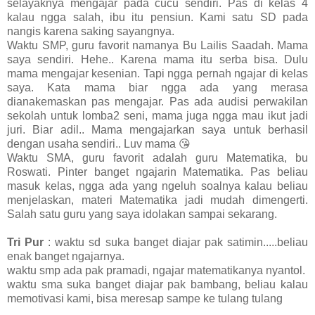
selayaknya mengajar pada cucu sendiri. Pas di kelas 4
kalau ngga salah, ibu itu pensiun. Kami satu SD pada
nangis karena saking sayangnya.
Waktu SMP, guru favorit namanya Bu Lailis Saadah. Mama
saya sendiri. Hehe.. Karena mama itu serba bisa. Dulu
mama mengajar kesenian. Tapi ngga pernah ngajar di kelas
saya. Kata mama biar ngga ada yang merasa
dianakemaskan pas mengajar. Pas ada audisi perwakilan
sekolah untuk lomba2 seni, mama juga ngga mau ikut jadi
juri. Biar adil.. Mama mengajarkan saya untuk berhasil
dengan usaha sendiri.. Luv mama 😘
Waktu SMA, guru favorit adalah guru Matematika, bu
Roswati. Pinter banget ngajarin Matematika. Pas beliau
masuk kelas, ngga ada yang ngeluh soalnya kalau beliau
menjelaskan, materi Matematika jadi mudah dimengerti.
Salah satu guru yang saya idolakan sampai sekarang.
Tri Pur
: waktu sd suka banget diajar pak satimin.....beliau
enak banget ngajarnya.
waktu smp ada pak pramadi, ngajar matematikanya nyantol.
waktu sma suka banget diajar pak bambang, beliau kalau
memotivasi kami, bisa meresap sampe ke tulang tulang