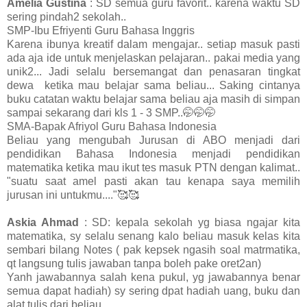
Amelia Gustina
: SD semua guru favorit.. karena waktu SD
sering pindah2 sekolah..
SMP-Ibu Efriyenti Guru Bahasa Inggris
Karena ibunya kreatif dalam mengajar.. setiap masuk pasti
ada aja ide untuk menjelaskan pelajaran.. pakai media yang
unik2... Jadi selalu bersemangat dan penasaran tingkat
dewa ketika mau belajar sama beliau... Saking cintanya
buku catatan waktu belajar sama beliau aja masih di simpan
sampai sekarang dari kls 1 - 3 SMP..🤭🤭🤭
SMA-Bapak Afriyol Guru Bahasa Indonesia
Beliau yang mengubah Jurusan di ABO menjadi dari
pendidikan Bahasa Indonesia menjadi pendidikan
matematika ketika mau ikut tes masuk PTN dengan kalimat..
"suatu saat amel pasti akan tau kenapa saya memilih
jurusan ini untukmu...."🥰🥰
Askia Ahmad
: SD: kepala sekolah yg biasa ngajar kita
matematika, sy selalu senang kalo beliau masuk kelas kita
sembari bilang Notes ( pak kepsek ngasih soal matrmatika,
qt langsung tulis jawaban tanpa boleh pake oret2an)
Yanh jawabannya salah kena pukul, yg jawabannya benar
semua dapat hadiah) sy sering dpat hadiah uang, buku dan
alat tulis dari beliau