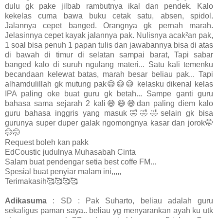
dulu gk pake jilbab rambutnya ikal dan pendek. Kalo
kekelas cuma bawa buku cetak satu, absen, spidol.
Jalannya cepet banged. Orangnya gk pernah marah.
Jelasinnya cepet kayak jalannya pak. Nulisnya acak²an pak,
1 soal bisa penuh 1 papan tulis dan jawabannya bisa di atas
di bawah di timur di selatan sampai barat, Tapi sabar
banged kalo di suruh ngulang materi... Satu kali temenku
becandaan kelewat batas, marah besar beliau pak... Tapi
alhamdulillah gk mutung pak😅😅😅 kelasku dikenal kelas
IPA paling oke buat guru gk betah... Sampe ganti guru
bahasa sama sejarah 2 kali😅😅😅dan paling diem kalo
guru bahasa inggris yang masuk🤣🤣🤣selain gk bisa
gurunya super duper galak ngomongnya kasar dan jorok🤭
🤭🤭
Request boleh kan pakk
EdCoustic judulnya Muhasabah Cinta
Salam buat pendengar setia best coffe FM...
Spesial buat penyiar malam ini,,,,,
Terimakasih🥰🥰🥰🥰
Adikasuma
: SD : Pak Suharto, beliau adalah guru
sekaligus paman saya.. beliau yg menyarankan ayah ku utk