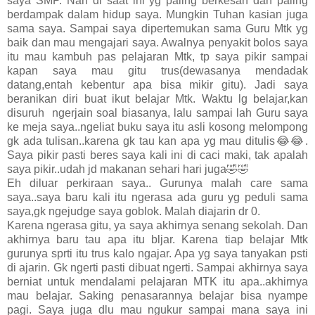
saya SMP. Nah di saat ini yg paling berkesan dan paling
berdampak dalam hidup saya. Mungkin Tuhan kasian juga
sama saya. Sampai saya dipertemukan sama Guru Mtk yg
baik dan mau mengajari saya. Awalnya penyakit bolos saya
itu mau kambuh pas pelajaran Mtk, tp saya pikir sampai
kapan saya mau gitu trus(dewasanya mendadak
datang,entah kebentur apa bisa mikir gitu). Jadi saya
beranikan diri buat ikut belajar Mtk. Waktu lg belajar,kan
disuruh ngerjain soal biasanya, lalu sampai lah Guru saya
ke meja saya..ngeliat buku saya itu asli kosong melompong
gk ada tulisan..karena gk tau kan apa yg mau ditulis😂😂.
Saya pikir pasti beres saya kali ini di caci maki, tak apalah
saya pikir..udah jd makanan sehari hari juga🤣🤣
Eh diluar perkiraan saya.. Gurunya malah care sama
saya..saya baru kali itu ngerasa ada guru yg peduli sama
saya,gk ngejudge saya goblok. Malah diajarin dr 0.
Karena ngerasa gitu, ya saya akhirnya senang sekolah. Dan
akhirnya baru tau apa itu bljar. Karena tiap belajar Mtk
gurunya sprti itu trus kalo ngajar. Apa yg saya tanyakan psti
di ajarin. Gk ngerti pasti dibuat ngerti. Sampai akhirnya saya
berniat untuk mendalami pelajaran MTK itu apa..akhirnya
mau belajar. Saking penasarannya belajar bisa nyampe
pagi. Saya juga dlu mau ngukur sampai mana saya ini