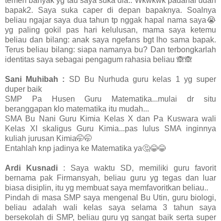
temen banyak yg tau saya suka dia.. Wkwkwk padahal udah
bapak2. Saya suka caper di depan bapaknya. Soalnya
beliau ngajar saya dua tahun tp nggak hapal nama saya😭
yg paling gokil pas hari kelulusan, mama saya ketemu
beliau dan bilang: anak saya ngefans bgt lho sama bapak.
Terus beliau bilang: siapa namanya bu? Dan terbongkarlah
identitas saya sebagai pengagum rahasia beliau 🙈🙈
Sani Muhibah :
SD Bu Nurhuda guru kelas 1 yg super
duper baik
SMP Pa Husen Guru Matematika...mulai dr situ
beranggapan klo matematika itu mudah...
SMA Bu Nani Guru Kimia Kelas X dan Pa Kuswara wali
Kelas XI skaligus Guru Kimia...pas lulus SMA inginnya
kuliah jurusan Kimia🤭🤭
Entahlah knp jadinya ke Matematika ya🤔😂😂
Ardi Kusnadi
: Saya waktu SD, memiliki guru favorit
bernama pak Firmansyah, beliau guru yg tegas dan luar
biasa disiplin, itu yg membuat saya memfavoritkan beliau..
Pindah di masa SMP saya mengenal Bu Utin, guru biologi,
beliau adalah wali kelas saya selama 3 tahun saya
bersekolah di SMP, beliau guru yg sangat baik serta super