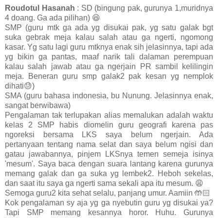
Roudotul Hasanah
: SD (bingung pak, gurunya 1,muridnya
4 doang. Ga ada pilihan) 😆
SMP (guru mtk ga ada yg disukai pak, yg satu galak bgt
suka gebrak meja kalau salah atau ga ngerti, ngomong
kasar. Yg satu lagi guru mtknya enak sih jelasinnya, tapi ada
yg bikin ga pantas, maaf narik tali dalaman perempuan
kalau salah jawab atau ga ngerjain PR sambil kelilingin
meja. Beneran guru smp galak2 pak kesan yg nemplok
dihati😓)
SMA (guru bahasa indonesia, bu Nunung. Jelasinnya enak,
sangat berwibawa)
Pengalaman tak terlupakan alias memalukan adalah waktu
kelas 2 SMP habis diomelin guru geografi karena pas
ngoreksi bersama LKS saya belum ngerjain. Ada
pertanyaan tentang nama selat dan saya belum ngisi dan
gatau jawabannya, pinjem LKSnya temen semeja isinya
'mesum'. Saya baca dengan suara lantang karena gurunya
memang galak dan ga suka yg lembek2. Heboh sekelas,
dan saat itu saya ga ngerti sama sekali apa itu mesum. 😩
Semoga guru2 kita sehat selalu, panjang umur. Aamiin 🤲🏻
Kok pengalaman sy aja yg ga nyebutin guru yg disukai ya?
Tapi SMP memang kesannya horor. Huhu. Gurunya