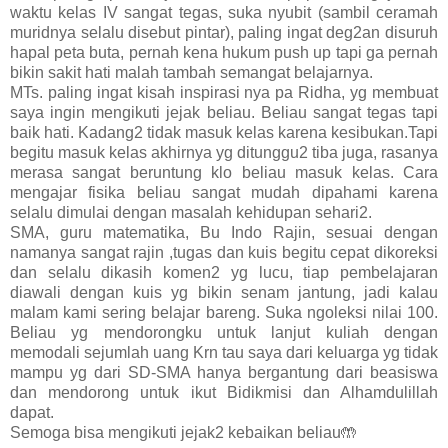
waktu kelas IV sangat tegas, suka nyubit (sambil ceramah
muridnya selalu disebut pintar), paling ingat deg2an disuruh
hapal peta buta, pernah kena hukum push up tapi ga pernah
bikin sakit hati malah tambah semangat belajarnya.
MTs. paling ingat kisah inspirasi nya pa Ridha, yg membuat
saya ingin mengikuti jejak beliau. Beliau sangat tegas tapi
baik hati. Kadang2 tidak masuk kelas karena kesibukan.Tapi
begitu masuk kelas akhirnya yg ditunggu2 tiba juga, rasanya
merasa sangat beruntung klo beliau masuk kelas. Cara
mengajar fisika beliau sangat mudah dipahami karena
selalu dimulai dengan masalah kehidupan sehari2.
SMA, guru matematika, Bu Indo Rajin, sesuai dengan
namanya sangat rajin ,tugas dan kuis begitu cepat dikoreksi
dan selalu dikasih komen2 yg lucu, tiap pembelajaran
diawali dengan kuis yg bikin senam jantung, jadi kalau
malam kami sering belajar bareng. Suka ngoleksi nilai 100.
Beliau yg mendorongku untuk lanjut kuliah dengan
memodali sejumlah uang Krn tau saya dari keluarga yg tidak
mampu yg dari SD-SMA hanya bergantung dari beasiswa
dan mendorong untuk ikut Bidikmisi dan Alhamdulillah
dapat.
Semoga bisa mengikuti jejak2 kebaikan beliau🤲