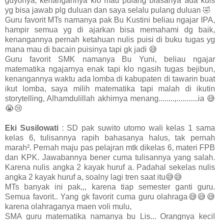
guyonya, kenangannya klo mau pulang biasanya ada kuis
yg bisa jawab plg duluan dan saya selalu pulang duluan 🤣
Guru favorit MTs namanya pak Bu Kustini beliau ngajar IPA,
hampir semua yg di ajarkan bisa memahami dg baik,
kenangannya pernah ketahuan nulis puisi di buku tugas yg
mana mau di bacain puisinya tapi gk jadi 😅
Guru favorit SMK namanya Bu Yuni, beliau ngajar
matematika ngajarnya enak tapi klo ngasih tugas bejibun,
kenangannya waktu ada lomba di kabupaten di tawarin buat
ikut lomba, saya milih matematika tapi malah di ikutin
storytelling, Alhamdulillah akhirnya menang........,...........ia 😅
😭😢
Eki Susilowati
: SD pak suwito utomo wali kelas 1 sama
kelas 6, tulisannya rapih bahasanya halus, tak pernah
marah². Pernah maju pas pelajran mtk dikelas 6, materi FPB
dan KPK. Jawabannya bener cuma tulisannya yang salah.
Karena nulis angka 2 kayak huruf a. Padahal sekelas nulis
angka 2 kayak huruf a, soalny lagi tren saat itu😅😅
MTs banyak ini pak,,, karena tiap semester ganti guru.
Semua favorit.. Yang gk favorit cuma guru olahraga😅😅😅
karena olahraganya maen voli mulu,
SMA guru matematika namanya bu Lis... Orangnya kecil