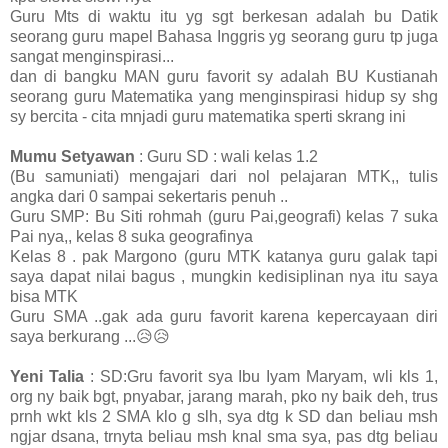
Guru Mts di waktu itu yg sgt berkesan adalah bu Datik
seorang guru mapel Bahasa Inggris yg seorang guru tp juga
sangat menginspirasi...
dan di bangku MAN guru favorit sy adalah BU Kustianah
seorang guru Matematika yang menginspirasi hidup sy shg
sy bercita - cita mnjadi guru matematika sperti skrang ini
Mumu Setyawan
: Guru SD : wali kelas 1.2
(Bu samuniati) mengajari dari nol pelajaran MTK,, tulis
angka dari 0 sampai sekertaris penuh ..
Guru SMP: Bu Siti rohmah (guru Pai,geografi) kelas 7 suka
Pai nya,, kelas 8 suka geografinya
Kelas 8 . pak Margono (guru MTK katanya guru galak tapi
saya dapat nilai bagus , mungkin kedisiplinan nya itu saya
bisa MTK
Guru SMA ..gak ada guru favorit karena kepercayaan diri
saya berkurang ...😥😥
Yeni Talia
: SD:Gru favorit sya Ibu Iyam Maryam, wli kls 1,
org ny baik bgt, pnyabar, jarang marah, pko ny baik deh, trus
prnh wkt kls 2 SMA klo g slh, sya dtg k SD dan beliau msh
ngjar dsana, trnyta beliau msh knal sma sya, pas dtg beliau